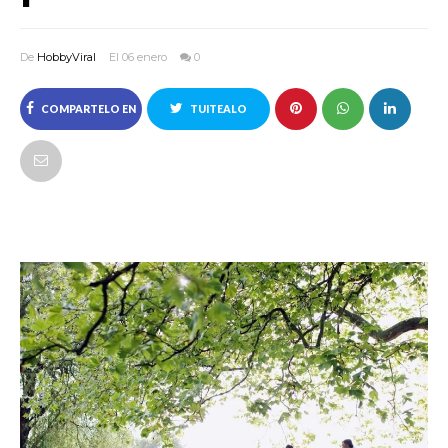
De
HobbyViral
El 06 enero
0
COMPARTELO EN
TUITEALO
FACEBOOK