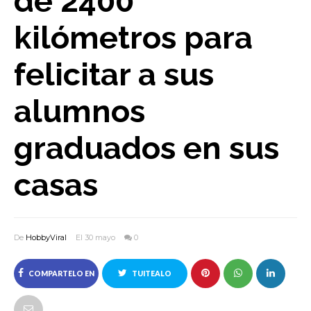
de 2400
kilómetros para
felicitar a sus
alumnos
graduados en sus
casas
De
HobbyViral
El 30 mayo
0
COMPARTELO EN
TUITEALO
FACEBOOK