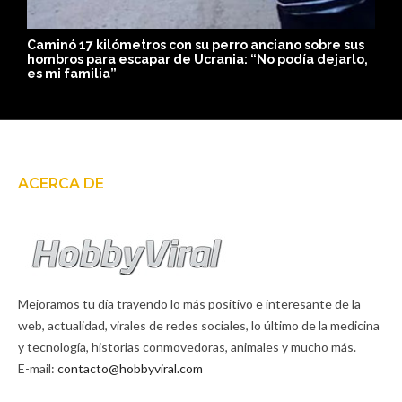
Por amor: Oficial de policía adopta a la niña que
F
,
rescató del maltrato
p
m
ACERCA DE
Mejoramos tu día trayendo lo más positivo e interesante de la
web, actualidad, virales de redes sociales, lo último de la medicina
y tecnología, historias conmovedoras, animales y mucho más.
E-mail:
contacto@hobbyviral.com