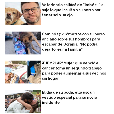
Veterinario calificó de “imb#cil” al
sujeto que insultó a su perro por
tener solo un ojo
Caminó 17 kilómetros con su perro
anciano sobre sus hombros para
escapar de Ucrania: “No podía
dejarlo, es mi familia”
¡EJEMPLAR! Mujer que venció el
cáncer toma un segundo trabajo
para poder alimentar a sus vecinos
sin hogar.
El día de su boda, ella usó un
vestido especial para su novio
invidente