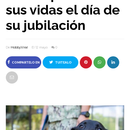
sus vidas el día de
su jubilación
De
HobbyViral
El 12 mayo
0
COMPARTELO EN
TUITEALO
FACEBOOK