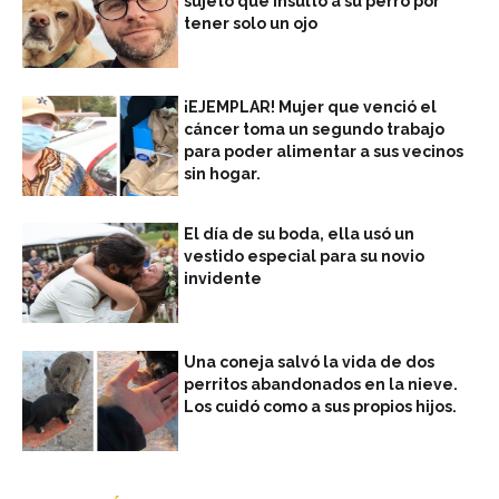
sujeto que insultó a su perro por
tener solo un ojo
¡EJEMPLAR! Mujer que venció el
cáncer toma un segundo trabajo
para poder alimentar a sus vecinos
sin hogar.
El día de su boda, ella usó un
vestido especial para su novio
invidente
Una coneja salvó la vida de dos
perritos abandonados en la nieve.
Los cuidó como a sus propios hijos.