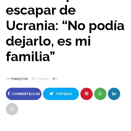
escapar de
Ucrania: “No podía
dejarlo, es mi
familia”
De
HobbyViral
El 11 marzo
0
COMPARTELO EN
TUITEALO
FACEBOOK